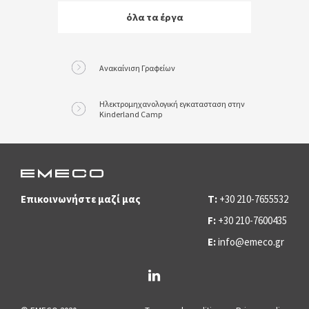
όλα τα έργα
Ανακαίνιση Γραφείων
Ηλεκτρομηχανολογική εγκατασταση στην
Kinderland Camp
Επικοινωνήστε μαζί μας
T:
+30 210-7655532
F:
+30 210-7600435
E:
info@emeco.gr