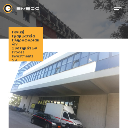
Skip
to
content
EMECO
Electromechanical Works
Γενική
Γραμματεία
Πληροφοριακ
Ών
Συστημάτων
Prodea
Investments
S.A.