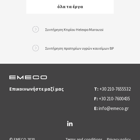
όλα τα έργα
Συντήρηση Κτιρίου Helexpo Maroussi
Συντήρηση πρατηρίων υγρών καυσίμων BP
Επικοινωνήστε μαζί μας
T:
+30 210-7655532
F:
+30 210-7600435
E:
info@emeco.gr
© EMECO 2020
Terms and conditions
Privacy policy